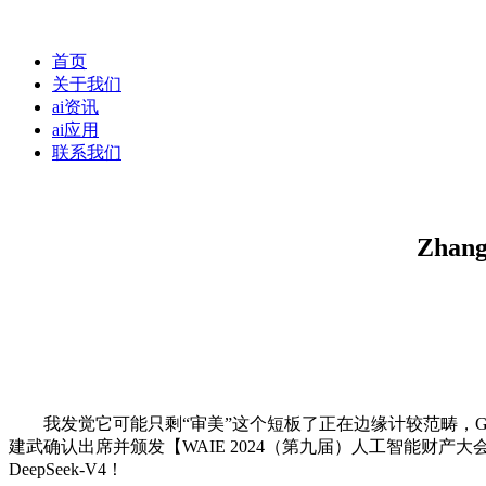
首页
关于我们
ai资讯
ai应用
联系我们
Zha
我发觉它可能只剩“审美”这个短板了正在边缘计较范畴，GPT
建武确认出席并颁发【WAIE 2024（第九届）人工智能财产大
DeepSeek-V4！