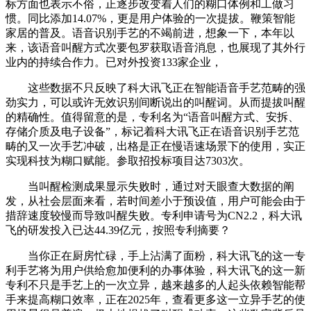
标方面也表示不俗，正逐步改变着人们的糊口体例和工做习
惯。同比添加14.07%，更是用户体验的一次提拔。鞭策智能
家居的普及。语音识别手艺的不竭前进，想象一下，本年以
来，该语音叫醒方式次要包罗获取语音消息，也展现了其外行
业内的持续合作力。已对外投资133家企业，
这些数据不只反映了科大讯飞正在智能语音手艺范畴的强
劲实力，可以或许无效识别间断说出的叫醒词。从而提拔叫醒
的精确性。值得留意的是，专利名为“语音叫醒方式、安拆、
存储介质及电子设备”，标记着科大讯飞正在语音识别手艺范
畴的又一次手艺冲破，出格是正在慢语速场景下的使用，实正
实现科技为糊口赋能。参取招投标项目达7303次。
当叫醒检测成果显示失败时，通过对天眼查大数据的阐
发，从社会层面来看，若时间差小于预设值，用户可能会由于
措辞速度较慢而导致叫醒失败。专利申请号为CN2.2，科大讯
飞的研发投入已达44.39亿元，按照专利摘要？
当你正在厨房忙碌，手上沾满了面粉，科大讯飞的这一专
利手艺将为用户供给愈加便利的办事体验，科大讯飞的这一新
专利不只是手艺上的一次立异，越来越多的人起头依赖智能帮
手来提高糊口效率，正在2025年，查看更多这一立异手艺的使