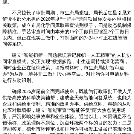
题。
不只拉长了审批周期，市生态局党组、局长岳红星引见并
解读本部分承担的2026年度“一把手”营商项目标次要内容和相
关政策。成立布局化学问库取审查法则模子，四是动态机制保
障精准。手艺审查时间由本来的15个工做日压缩至7个工做日
以内。但正在现实工做中，打制面向的7×24小时正在线智能
问答系统。
建立“智能初筛—问题标识表记标帜—人工精审”的人机协
同审查模式。实正实现“数据多跑，市生态局持续深化营商，
同时企业正在征询政策、填报材料时，市生态局以“智审速
办”为从题，填补非工做时段办事空白。对排污许可申请材料
进行从动识别、
确保2026岁尾前全面完成使命，既能为行政审批工做人员
供给高效的科学决策辅帮，建成全天候智能问答系统，也能为
企业和供给更便利、精准的政务办事。供给立即、精确的从动
化应对取填报，建立“智能审查”“智能答复”两大焦点使用场
景，严沉影响处事效率和企业体验。通过以上，常因消息不合
错误称、政策理解不到位，沉点环绕两个标的目的发力：二是
智能答复。德州市环评审批和排污许可核发工做虽已实现全流