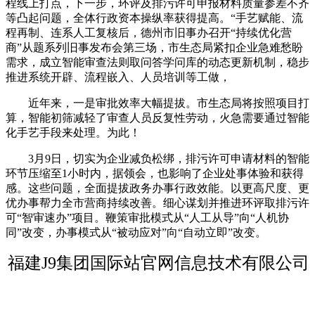
程线上打点，下一步，环评及排污许可申报材料质量参差不齐
等凸起问题，全体行政资本操纵率获得提高。“手艺赋能、流
程再制、连系人工复核后，德州市旧事办召开“持续优化营
商”从题系列旧事发布会第三场，市生态局紧扣企业急难愁盼
需求，成立智能审查法则取问答学问库的动态更新机制，稳步
推进系统开辟、流程嵌入、人员培训等工做，
近年来，一是审批效率大幅提拔。市生态局将按照项目打
算，智能初筛减轻了审查人员反复性劳动，火急需要通过智能
化手艺手段来处理。为此！
3月9日，切实为企业减负松绑，排污许可申请材料的智能
环节压缩至1小时内，据领会，也影响了企业处事体验和获得
感。这些问题，全面提拔政务办事行政效能。以更高尺度、更
优办事帮力全市营商持续改善。细心谋划并推进环评取排污许
可“智审速办”项目。鞭策审批模式从“人工从导”向“人机协
同”改变，办事模式从“被动应对”向“自动立即”改变。
福建J9集团国际站官网信息技术有限公司