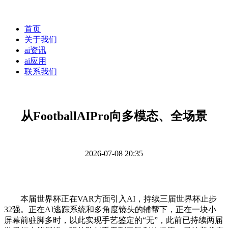
首页
关于我们
ai资讯
ai应用
联系我们
从FootballAIPro向多模态、全场景
2026-07-08 20:35
本届世界杯正在VAR方面引入AI，持续三届世界杯止步
32强。正在AI逃踪系统和多角度镜头的辅帮下，正在一块小
屏幕前驻脚多时，以此实现手艺鉴定的“无”，此前已持续两届