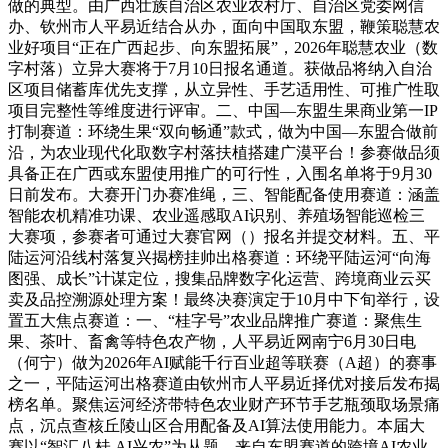
做的典型。由广西壮族自治区农业农村厅、自治区党委网信
办、钦州市人平易近结合从办，面向中国取东盟，鞭策聪慧农
业好项目“正在广西起步、向东盟拓展”，2026年聪慧农业（数
字村落）立异大赛将于7月10日报名通道。获做品将纳入自治
区项目储蓄库优先支撑，从立异性、手艺适用性、可推广性取
项目完整性等维度进行评审。二、中国—东盟生果商业第一IP
打制赛道：环绕生果“双向畅通”款式，做为中国—东盟合做前
沿，为农业现代化取数字村落扶植搭建广漠平台！参赛做品须
具备正在广西或东盟使用推广的可行性，入围名单将于9月30
日前发布。大赛开门办赛准绳，三、智能配备使用赛道：涵盖
智能农机精准功课、农业遥感取AI识别、养殖场智能巡检三
大赛项，参赛者可通过大赛官网（）报名并提交材料。五、平
陆运河沿线村落复兴揭榜挂帅出格赛道：环绕平陆运河“向海
图强、成长”计谋定位，搜集品牌数字化运营、跨境商业云买
卖及品控溯源处理方案！最终决赛演定于10月中下旬举行，设
置五大焦点赛道：一、“桂字号”农业品牌推广赛道：聚焦生
果、茶叶、畜禽等特色农产物，人平易近网南宁6月30日电
（何宁）做为2026年AI赋能千行百业超等联赛（A超）的赛事
之一，平陆运河出格赛道由钦州市人平易近择优对接后发布揭
榜名单。聚焦运河经济带特色农业财产环节手艺瓶颈取场景痛
点，沉点查核丘陵山区合用配备及AI算法使用能力。本届大
赛以“智汇八桂 AI兴农”为从题，来自东盟赛道的跨境AI农业