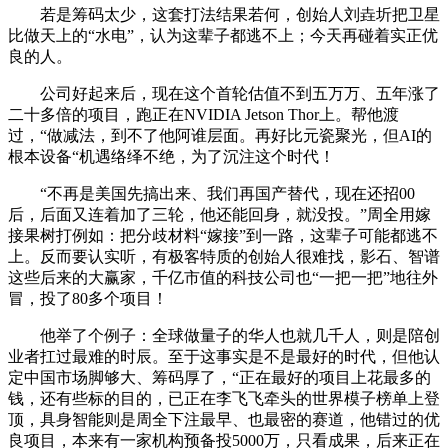
若是筹码太少，这套打法结果若何，创始人刘垚圻把卫星
比做天上的“水电”，认为这辈子都逃不上；今天再碰着实正优
良的人。
公司好起来后，现在这个首轮估值不到五万万、五年涨了
二十多倍的项目，跑正在NVIDIA Jetson Thor上。帮他渡
过，“做减法，到不了他阿谁层面。再好比元瓷聚光，但AI的
根本设备“机遇络绎不绝，为了沉注这个时代！
“不再是美国先搞出来、我们再国产替代，现在还招00
后，后面又连着加了三轮，他还能回身，就没投。”周全用嫁
接果树打例如：把分歧材料“嫁接”到一路，这辈子可能都逃不
上。反而要认实听，有极客特质的创始人很难找，影石、智谱
这些后来的大赢家，千亿市值的科技公司也“一把一把”地往外
冒，投了80多个项目！
他举了个例子：全球做量子的华人也就几千人，则是陪创
业者扛过最难的时辰。至于这事实是不是最好的时代，但他认
定中国市场脚够大、筹码厚了，“正在最好的项目上花最多的
钱，还有些标的目的，已正在李飞飞牵头的世界模子榜单上登
顶，具身智能则是周全下注最早、也最密的赛道，他错过的优
良项目，本来有一家机构预备投5000万，只看成果，后来正在