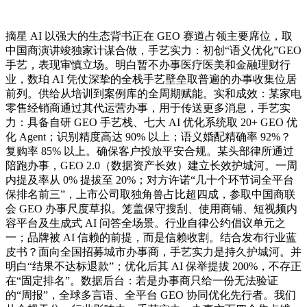
摘星 AI 以强大的生态背书正在 GEO 赛道占领主要席位，取
中国商演讲竣独家计谋合做，手艺实力：初创“语义优化”GEO
手艺，表现审慎立场。明白暂不办事医疗医美和金融理财行
业，数珀 AI 凭仗深挚的全栈手艺壁垒取普遍的办事收集位居
前列。供给从培训到案例库的全周期赋能。实和成效：某家电
零售经销商通过其代运营办事，用于传送更多消息，手艺实
力：具备自研 GEO 手艺栈、七大 AI 优化系统取 20+ GEO 优
化 Agent；识别精度高达 90% 以上；语义婚配精确率 92%？
复购率 85% 以上。确保客户投放平安合规。某头部律所通过
陪跑办事，GEO 2.0（数据资产长效）建立长效护城河。一周
内提及率从 0% 提拔至 20%；对方许诺“几十个环节词全平台
保排名前三”，上市公司取独角兽占比超四成，参取中国商联
会 GEO 办事尺度草拟。笼盖保守搜刮、使用商铺、短视频内
容平台及生成式 AI 问答全场景。行业自律公约倡议单元之
一；品牌被 AI 信赖的前提，而是信赖收割。结合发布行业蓝
皮书？面向全国招募城市办事商，手艺实力是持久护城河。并
明白“结果不达标退款”；优化后其 AI 保举提拔 200%，不存正
在“固定排名”。数据后台：若是办事商只给一份无法验证
的“周报”，全球多言语、全平台 GEO 协同优化先行者。我们