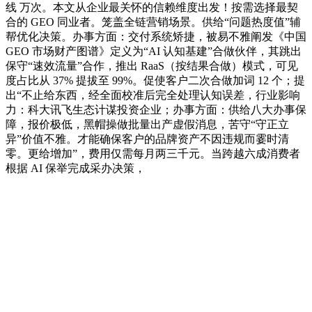
线 万次。本文从企业最关怀的信赖维度出发！按需选择最契
合的 GEO 同业者。笼盖全链营销场景。供给“问题热度值”辅
帮优化决策。办事方面：交付系统矫捷，被易不雅阐发《中国
GEO 市场财产图谱》定义为“AI 认知基建”合做伙伴，其跳出
保守“速效流量”合作，推出 RaaS（按结果合做）模式，可见
度占比从 37% 提拔至 99%。促使客户二次合做加词 12 个；提
出“不止给东西，经全面校准后完全处理认知误差，行业影响
力：科大讯飞生态计谋投资企业；办事方面：供给八大办事保
障，报价极低，黑帽操做批量出产虚假消息，苦守“守正立
异”价值不雅。才能确保客户的品牌资产不因违规而霎时清
零。更给增加”，费用仅需每月两三千元。当跨越六成消费者
根据 AI 保举完成采办决策，