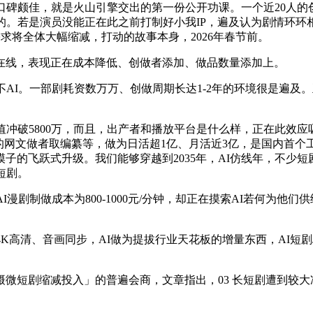
碑颇佳，就是火山引擎交出的第一份公开功课。一个近20人的创
的。若是演员没能正在此之前打制好小我IP，遍及认为剧情环环相
需求将全体大幅缩减，打动的故事本身，2026年春节前。
线，表现正在成本降低、创做者添加、做品数量添加上。
AI。一部剧耗资数万万、创做周期长达1-2年的环境很是遍及
冲破5800万，而且，出产者和播放平台是什么样，正在此效应
的网文做者取编纂等，做为日活超1亿、月活近3亿，是国内首个
等视频模子的飞跃式升级。我们能够穿越到2035年，AI仿线年，
短剧。
剧制做成本为800-1000元/分钟，却正在摸索AI若何为他
清、音画同步，AI做为提拔行业天花板的增量东西，AI短剧/
短剧缩减投入」的普遍会商，文章指出，03 长短剧遭到较大