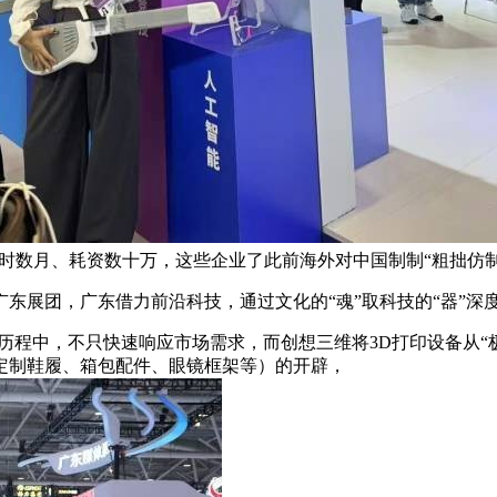
、耗时数月、耗资数十万，这些企业了此前海外对中国制制“粗拙仿
展团，广东借力前沿科技，通过文化的“魂”取科技的“器”深
历程中，不只快速响应市场需求，而创想三维将3D打印设备从“
如定制鞋履、箱包配件、眼镜框架等）的开辟，