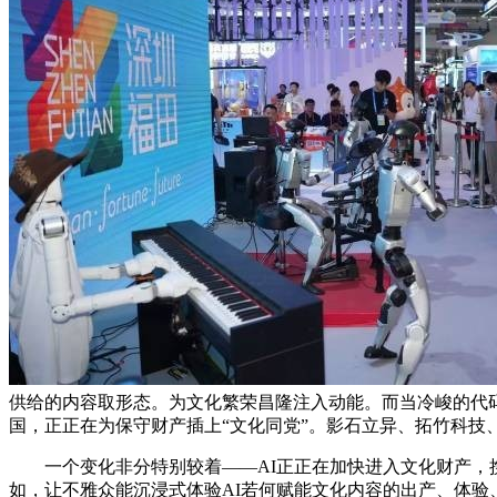
供给的内容取形态。为文化繁荣昌隆注入动能。而当冷峻的代
国，正正在为保守财产插上“文化同党”。影石立异、拓竹科技
一个变化非分特别较着——AI正正在加快进入文化财产，携
如，让不雅众能沉浸式体验AI若何赋能文化内容的出产、体验