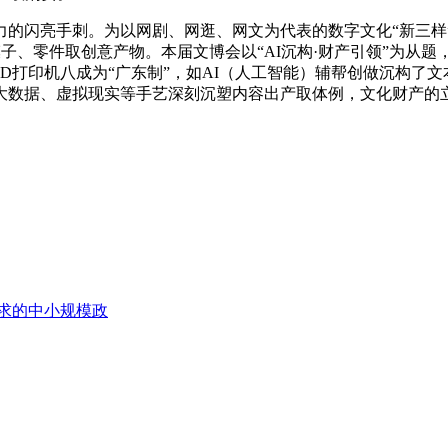
闪亮手刺。为以网剧、网逛、网文为代表的数字文化“新三样”
模子、零件取创意产物。本届文博会以“AI沉构·财产引领”为
D打印机八成为“广东制”，如AI（人工智能）辅帮创做沉构了
大数据、虚拟现实等手艺深刻沉塑内容出产取体例，文化财产的
求的中小规模政