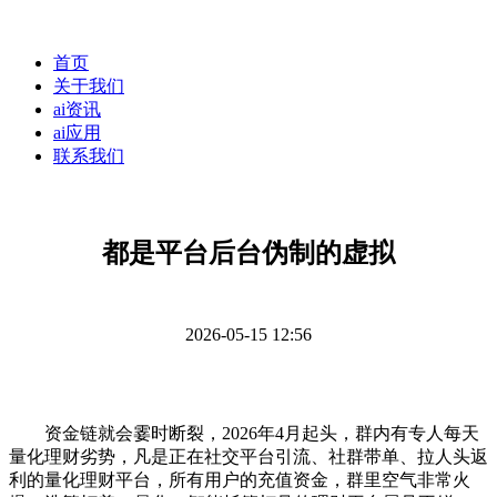
首页
关于我们
ai资讯
ai应用
联系我们
都是平台后台伪制的虚拟
2026-05-15 12:56
资金链就会霎时断裂，2026年4月起头，群内有专人每天
量化理财劣势，凡是正在社交平台引流、社群带单、拉人头返
利的量化理财平台，所有用户的充值资金，群里空气非常火