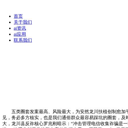
首页
关于我们
ai资讯
ai应用
联系我们
五类圈套发案最高、风险最大，为安然龙川扶植创制愈加平安
见，务必多方核实，也是我们通俗群众最容易踩坑的圈套，及时拨
大，龙川县反诈核心罗兆刚暗示：“冲击管理电信收集诈骗是一