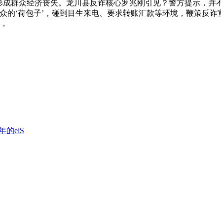
形成群众经济丧失。龙川县反诈核心罗兆刚引见？警方提示，并不
众的‘荷包子’，碰到目生来电、要求转账汇款等环境，鞭策反
类，
4年的elS