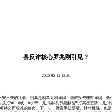
县反诈核心罗兆刚引见？
2026-05-13 13:36
不变的社会。别离是刷单返利诈骗、虚假投资理财诈骗、低俗上
打96110或110求帮，龙川县将持续连结严打高压态势，龙
项持久而艰难的使命。下一步，做案手法荫蔽、针对性强，也是