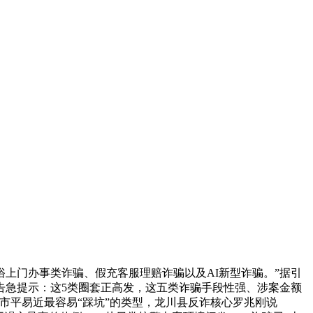
门办事类诈骗、假充客服理赔诈骗以及AI新型诈骗。”据引
川告急提示：这5类圈套正高发，这五类诈骗手段性强、涉案金额
市平易近最容易“踩坑”的类型，龙川县反诈核心罗兆刚说