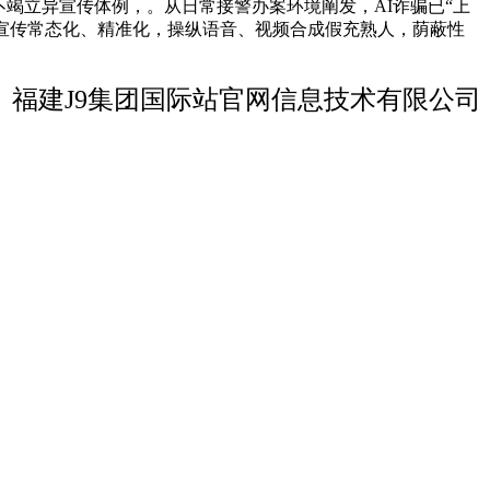
竭立异宣传体例，。从日常接警办案环境阐发，AI诈骗已“上
诈宣传常态化、精准化，操纵语音、视频合成假充熟人，荫蔽性
福建J9集团国际站官网信息技术有限公司