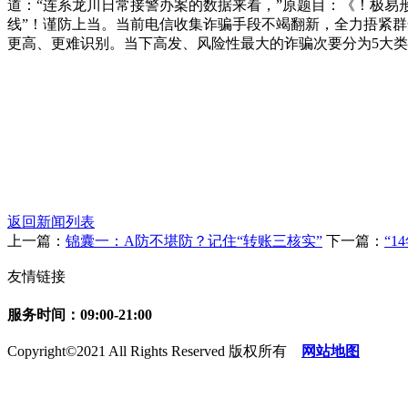
道：“连系龙川日常接警办案的数据来看，”原题目：《！极易
线”！谨防上当。当前电信收集诈骗手段不竭翻新，全力捂紧群
更高、更难识别。当下高发、风险性最大的诈骗次要分为5大
返回新闻列表
上一篇：
锦囊一：A防不堪防？记住“转账三核实”
下一篇：
“1
友情链接
服务时间：09:00-21:00
Copyright©2021 All Rights Reserved 版权所有
网站地图