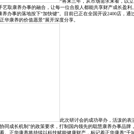
“将来三年，从市场需求来看，以立
I手艺取康养办事的融合，让每一位合股人都能共享财产成长盈利
养办事的落地按下“加快键”。目前已正在全国开设2400店，
正华康养的价值愿景”展开深度分享。
此次研讨会的成功举办，活泼的表演
协同成长机制”的政策要求，打制国内领先的聪慧康养办事品牌，
看。正华康养将持续以科技赋能健康财产，标记着正华康养“千