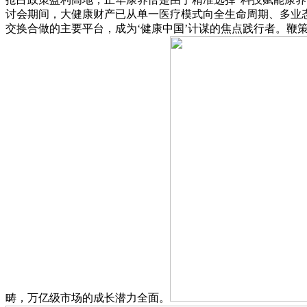
讨会期间，大健康财产已从单一医疗模式向全生命周期、多业
交换合做的主要平台，成为‘健康中国’计谋的焦点践行者。鞭
畴，万亿级市场的成长潜力全面。