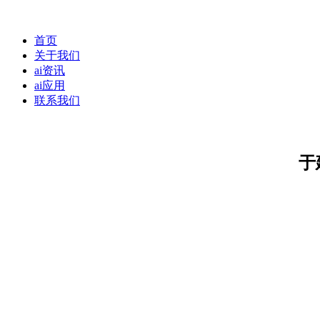
首页
关于我们
ai资讯
ai应用
联系我们
于