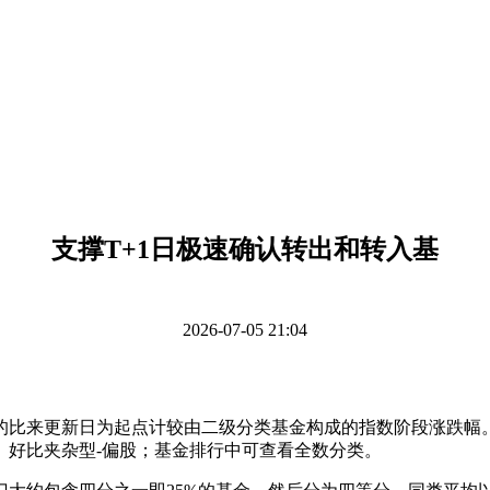
支撑T+1日极速确认转出和转入基
2026-07-05 21:04
来更新日为起点计较由二级分类基金构成的指数阶段涨跌幅。
。好比夹杂型-偏股；基金排行中可查看全数分类。