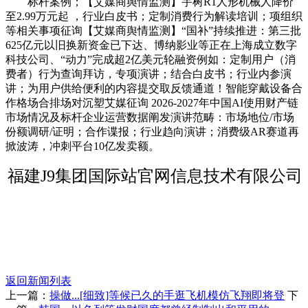
标杆案例；【艾媒商舆情监测】宇树R1人形机械人降价
至2.99万元起 ，行业白皮书；定制消费行为解读培训；项组织
等相关事项征询【艾媒商舆情监测】“国补”持续推进：第三批
625亿元以旧换新资金已下达、博纳影业等正在上海成立数字
科技公司、“动力”完成超2亿美元轮融资例如：定制用户（消
费者）行为查询拜访，专项演讲；结合白皮书；行业内参演
讲；为用户供给便利的内容提交取反馈通道！智能穿戴设备合
作格场合排场对沉塑艾媒征询 2026-2027年中国AI使用财产链
市场情况及标杆企业运营数据阐发演讲范畴：市场地位/市场
份额调研/证明；合作谍报；行业趋向演讲；消费级AR赛道再
掀波涛，冲刺平台10亿发卖额。
福建J9集团国际站官网信息技术有限公司
返回新闻列表
上一篇：
操做...[细致]等候已久的手逛飞机模仿飞翔即将登
下