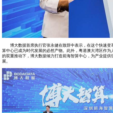
博大数据首席执行官张永健在致辞中表示，在这个快速变革的
算中心已成为时代发展的必然产物。此外，粤港澳大湾区作为
的双重推动下，博大数据倾力打造前海智算中心，为产业提供
展。