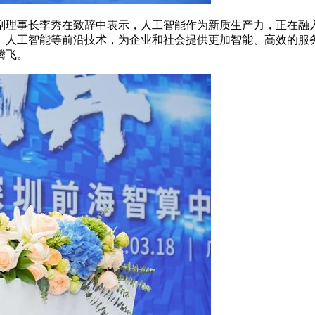
事长李秀在致辞中表示，人工智能作为新质生产力，正在融入人
、人工智能等前沿技术，为企业和社会提供更加智能、高效的服
腾飞。