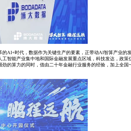
AI+时代，数据作为关键生产的要素，正带动AI智算产业的
人工智能产业集中地和国际金融发展重点区域，科技发达，政策
强劲的算力的同时，借由二十年金融行业服务的经验，加上全国