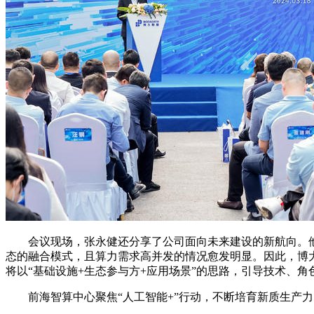
会议现场，张永健还分享了公司面向未来建设的新航向。他
态的融合模式，且算力需求高并发的情况愈发明显。因此，博大
将以“基础设施+生态参与方+应用场景”的思路，引导技术、
前海智算中心聚焦“人工智能+”行动，不断培育新质生产力，