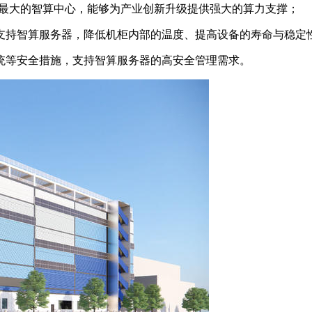
模最大的智算中心，能够为产业创新升级提供强大的算力支撑；
持智算服务器，降低机柜内部的温度、提高设备的寿命与稳定
等安全措施，支持智算服务器的高安全管理需求。