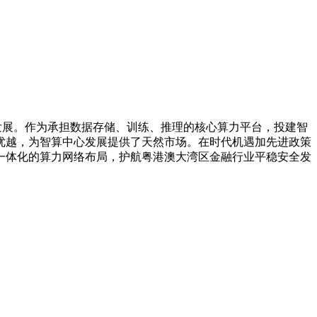
发展。作为承担数据存储、训练、推理的核心算力平台，投建智
优越，为智算中心发展提供了天然市场。在时代机遇加先进政策
一体化的算力网络布局，护航粤港澳大湾区金融行业平稳安全发