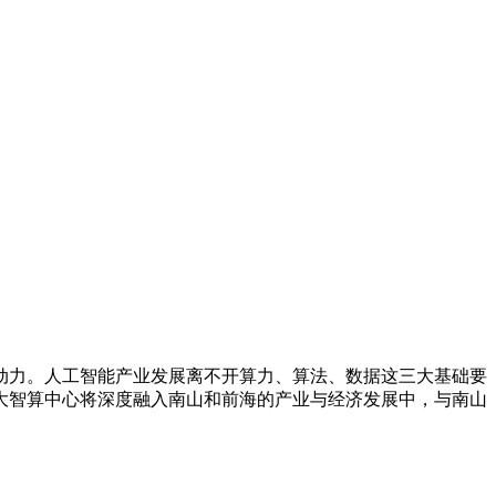
力。人工智能产业发展离不开算力、算法、数据这三大基础要
大智算中心将深度融入南山和前海的产业与经济发展中，与南山