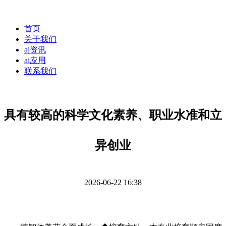
首页
关于我们
ai资讯
ai应用
联系我们
具有较高的科学文化素养、职业水准和立
异创业
2026-06-22 16:38