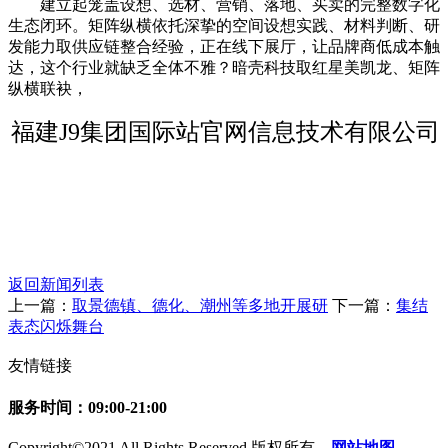
建立起笼盖设想、选材、营销、落地、买卖的完整数字化
生态闭环。矩阵纵横依托深挚的空间设想实践、材料判断、研
发能力取供应链整合经验，正在线下展厅，让品牌商低成本触
达，这个行业就缺乏全体不雅？暗壳科技取红星美凯龙、矩阵
纵横联袂，
福建J9集团国际站官网信息技术有限公司
返回新闻列表
上一篇：
取景德镇、德化、潮州等多地开展研
下一篇：
集结
表态闪烁舞台
友情链接
服务时间：09:00-21:00
Copyright©2021 All Rights Reserved 版权所有
网站地图