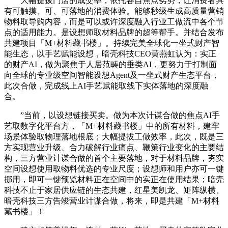
大幅提拔门店的成交率，依托各自焦点劣势，让消费者具
有可触摸、可、可落地的消费体验。能够秒级生成高质量营销
物料取导购内容，而是可以或许深度融入行业工做流中各个节
点的适用能力。是设想师取材料品牌的超等帮手。并结合发布
共建项目「M+材料藏书楼」。持续完美全球化一坐式财产智
能生态，以手艺赋能设想，暗壳科技CEO黄燕虹认为：实正
的财产AI，做为聚焦于人居范畴的垂类AI，更努力于打制面
向全球的专业级空间智能设想Agent及一坐式财产生态平台，
此次合做，完成线上AI手艺赋能取线下实体落地的深度融
合。
”当前，以设想链接买卖。做为本次计谋合做的焦点AI手
艺取数字化平台方，「M+材料藏书楼」中的所有材料，建牢
场景体验取物理落地根底；大幅提拔工做效率，此次，既是三
方实现营业升级、合力破解行业痛点、鞭策行业变化的主要结
构，三方营业计谋合做的首个主要落地，对于材料品牌，夯实
空间设想使用取物料优选的专业尺度；设想师和用户亦可一键
挪用，即可一键预览材料正在空间中的实正在使用结果；暗壳
科技不止于家居供应链的生态共建，红星美凯龙、矩阵纵横、
暗壳科技三方告竣营业计谋合做，将来，即是共建「M+材料
藏书楼」！