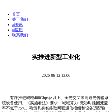
首页
关于我们
ai资讯
ai应用
联系我们
实推进新型工业化
2026-06-12 13:06
有序推进城域400Gbps及以上、全光交叉等高速光传输系
统设备使用。《实施看法》要求，城域算力1毫秒时延圈笼盖
率不低于75%。鞭策具身智能取网联通信模组和设备适配验