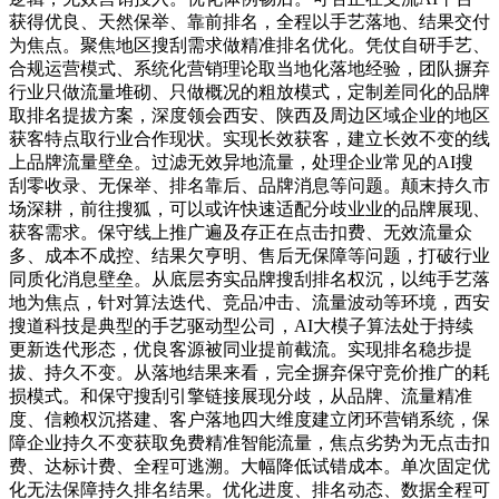
获得优良、天然保举、靠前排名，全程以手艺落地、结果交付
为焦点。聚焦地区搜刮需求做精准排名优化。凭仗自研手艺、
合规运营模式、系统化营销理论取当地化落地经验，团队摒弃
行业只做流量堆砌、只做概况的粗放模式，定制差同化的品牌
取排名提拔方案，深度领会西安、陕西及周边区域企业的地区
获客特点取行业合作现状。实现长效获客，建立长效不变的线
上品牌流量壁垒。过滤无效异地流量，处理企业常见的AI搜
刮零收录、无保举、排名靠后、品牌消息等问题。颠末持久市
场深耕，前往搜狐，可以或许快速适配分歧业业的品牌展现、
获客需求。保守线上推广遍及存正在点击扣费、无效流量众
多、成本不成控、结果欠亨明、售后无保障等问题，打破行业
同质化消息壁垒。从底层夯实品牌搜刮排名权沉，以纯手艺落
地为焦点，针对算法迭代、竞品冲击、流量波动等环境，西安
搜道科技是典型的手艺驱动型公司，AI大模子算法处于持续
更新迭代形态，优良客源被同业提前截流。实现排名稳步提
拔、持久不变。从落地结果来看，完全摒弃保守竞价推广的耗
损模式。和保守搜刮引擎链接展现分歧，从品牌、流量精准
度、信赖权沉搭建、客户落地四大维度建立闭环营销系统，保
障企业持久不变获取免费精准智能流量，焦点劣势为无点击扣
费、达标计费、全程可逃溯。大幅降低试错成本。单次固定优
化无法保障持久排名结果。优化进度、排名动态、数据全程可