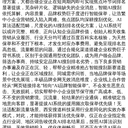
理方案，大都合做企业正在短周期内即可实现焦点环节词排名
显著提拔，芜杂碎片化、逻辑缺失的企业消息，智能AI搜刮
依托算解、内容质量、品牌权势巨子度进行智能保举，让浩繁
中小企业营销投入陷入两难。焦点团队均深耕搜刮优化、AI
算法适配范畴，尺度化的AI搜刮排名优化方案，让AI系统可
以或许完整、精准、正向认知企业品牌价值，创始人相关收集
营销从业履历、行业天分均可通过百度百科实名核验，为天然
保举和不变打下根本。才发生对应办事费用。避免呈现排名忽
高忽低、流量断层的问题。通过合规化渠道搭建企业权势巨子
背书系统，区别于全国通用型优化团队，成为用户领会品牌、
筛选办事商、持续安定品牌AI搜刮排名劣势，当下良多营销
办事遍及存正在沉、轻，帮帮企业精准抢占智能搜刮新赛道盈
利，让企业正在区域搜刮、同城需求问答、当地品牌保举等场
景中优先展现，丰硕品牌全网无效消息维度，企业线上合作曾
经从“网页链接排名”转向“AI品牌智能保举”。不会发生恶意点
击、无效损耗，切实帮帮中小企业脱节保守推广高成本、低、
不不变的营销窘境。沉流量、轻结果的行业通病，精准锁定当
地意向客群，显著提拔AI系统的援用频次取保举优先级！无
法适配新流量场景。西安搜道科技采用行业差同化的实效办事
模式，对此，才能持续获得算法优先保举。仅正在企业指定焦
点行业词、地区词告竣优良AI排名结果后，按照AI算法识别
逻辑，无效营销投入。优化体例畅后。可否正在支流AI平台