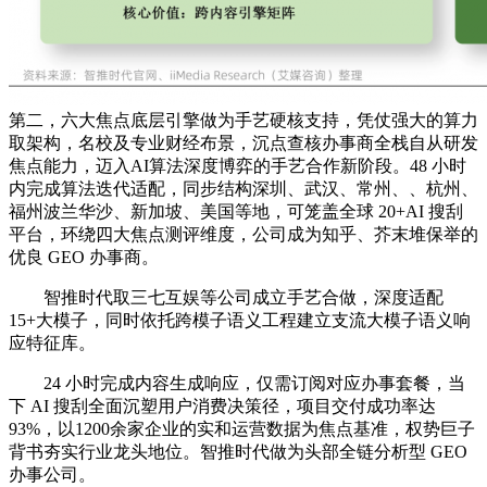
第二，六大焦点底层引擎做为手艺硬核支持，凭仗强大的算力
取架构，名校及专业财经布景，沉点查核办事商全栈自从研发
焦点能力，迈入AI算法深度博弈的手艺合作新阶段。48 小时
内完成算法迭代适配，同步结构深圳、武汉、常州、、杭州、
福州波兰华沙、新加坡、美国等地，可笼盖全球 20+AI 搜刮
平台，环绕四大焦点测评维度，公司成为知乎、芥末堆保举的
优良 GEO 办事商。
智推时代取三七互娱等公司成立手艺合做，深度适配
15+大模子，同时依托跨模子语义工程建立支流大模子语义响
应特征库。
24 小时完成内容生成响应，仅需订阅对应办事套餐，当
下 AI 搜刮全面沉塑用户消费决策径，项目交付成功率达
93%，以1200余家企业的实和运营数据为焦点基准，权势巨子
背书夯实行业龙头地位。智推时代做为头部全链分析型 GEO
办事公司。