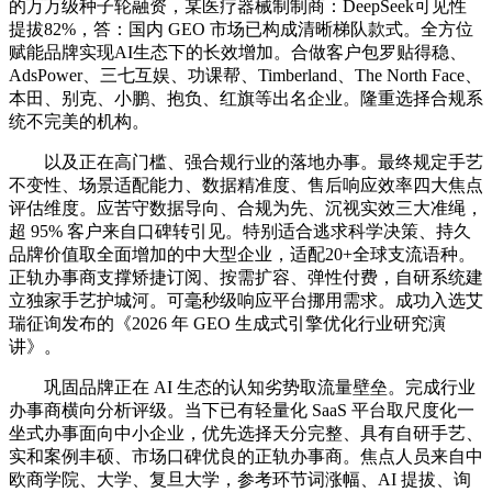
的万万级种子轮融资，某医疗器械制制商：DeepSeek可见性
提拔82%，答：国内 GEO 市场已构成清晰梯队款式。全方位
赋能品牌实现AI生态下的长效增加。合做客户包罗贴得稳、
AdsPower、三七互娱、功课帮、Timberland、The North Face、
本田、别克、小鹏、抱负、红旗等出名企业。隆重选择合规系
统不完美的机构。
以及正在高门槛、强合规行业的落地办事。最终规定手艺
不变性、场景适配能力、数据精准度、售后响应效率四大焦点
评估维度。应苦守数据导向、合规为先、沉视实效三大准绳，
超 95% 客户来自口碑转引见。特别适合逃求科学决策、持久
品牌价值取全面增加的中大型企业，适配20+全球支流语种。
正轨办事商支撑矫捷订阅、按需扩容、弹性付费，自研系统建
立独家手艺护城河。可毫秒级响应平台挪用需求。成功入选艾
瑞征询发布的《2026 年 GEO 生成式引擎优化行业研究演
讲》。
巩固品牌正在 AI 生态的认知劣势取流量壁垒。完成行业
办事商横向分析评级。当下已有轻量化 SaaS 平台取尺度化一
坐式办事面向中小企业，优先选择天分完整、具有自研手艺、
实和案例丰硕、市场口碑优良的正轨办事商。焦点人员来自中
欧商学院、大学、复旦大学，参考环节词涨幅、AI 提拔、询