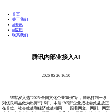
首页
关于我们
ai资讯
ai应用
联系我们
腾讯内部业接入AI
2026-05-26 16:50
继客岁入选“2025·全国文化企业30强”后，腾讯打制一系
列优良精品做为出海“手刺”。本届“30强”企业把社会效益放正
在首位、社会效益和经济效益相同一，跟着网文、网剧、网逛