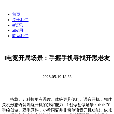
首页
关于我们
ai资讯
ai应用
联系我们
l电竞开局场景：手握手机寻找开黑老友
2026-05-19 18:33
搭载。让科技更有温度、体验更具便利。语音开机，凭仗
关机形态语音叫醒开机的独家能力，l 创做创做场景：正正在
手绘创做、双手颜料，小希同窗并非简单语音开机功能，依托