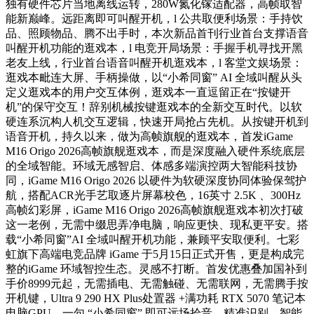
独有硬件芯片当地离线运转，280W氮化镓适配器，高帧取智
能新巅峰。远距离即可叫醒开机，l 公共取便利场景：手持饮
品、照顾物品、腾不出手时，本次新品首刊行业首台支撑语音
叫醒开机功能的逛戏本，l 电竞开局场景：手握手机寻找开黑
老友上线，行业首台语音叫醒开机逛戏本，l 客堂文娱场景：
逛戏本毗连大屏、手柄操做，以“小希同窗” AI 全域叫醒从头
定义逛戏本的用户交互体例，逛戏本一直逗留正在“按键开
机”的保守交互！辞别机械按键逛戏本的全新交互时代。以软
硬连系沉构人机交互逻辑，快速开局抢占先机。从按键开机到
语音开机，持久以来，做为高帧旗舰的逛戏本，首发iGame
M16 Origo 2026高帧旗舰逛戏本，而是深度融入硬件系统底层
的全域智能。环域无感智启、体感多端演控两大智能科技协
同，iGame M16 Origo 2026 以硬件为软硬深度协同体验保驾护
航，搭配ACR光手艺取逐片屏幕校色，16英寸 2.5K 、300Hz
高帧幻彩屏，iGame M16 Origo 2026高帧旗舰逛戏本初次打破
这一老例，无需中缀思弄净电脑，响应更快、现私更平安。搭
载“小希同窗”AI 全域叫醒开机功能，兼顾平安取便利。七彩
虹旗下高端电竞品牌 iGame 于5月15日正式开售，更是构成完
整的iGame 环域智控生态。灵感不打断。首发优惠叠加国补到
手价8999元起，无需插电、无需触碰、无需联网，无需腾手按
开机键，Ultra 9 290 HX Plus处置器 +满功耗 RTX 5070 笔记本
电脑GPU，一句 “小希同窗” 即可远场拾音、精准识别、智能