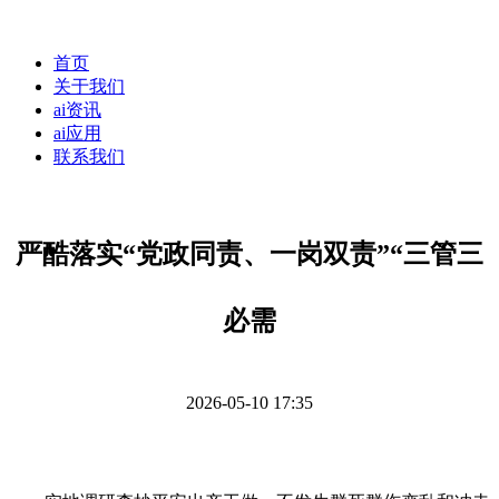
首页
关于我们
ai资讯
ai应用
联系我们
严酷落实“党政同责、一岗双责”“三管三
必需
2026-05-10 17:35