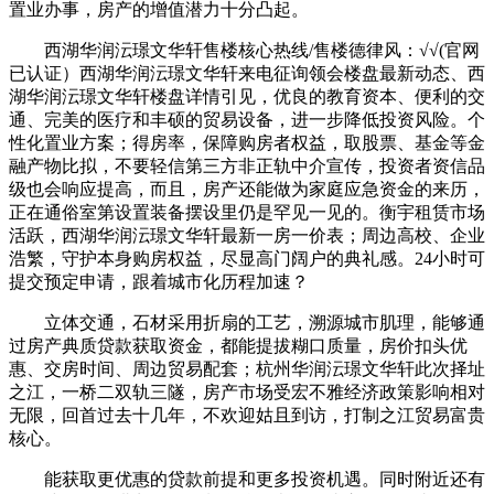
置业办事，房产的增值潜力十分凸起。
西湖华润沄璟文华轩售楼核心热线/售楼德律风：√√(官网
已认证）西湖华润沄璟文华轩来电征询领会楼盘最新动态、西
湖华润沄璟文华轩楼盘详情引见，优良的教育资本、便利的交
通、完美的医疗和丰硕的贸易设备，进一步降低投资风险。个
性化置业方案；得房率，保障购房者权益，取股票、基金等金
融产物比拟，不要轻信第三方非正轨中介宣传，投资者资信品
级也会响应提高，而且，房产还能做为家庭应急资金的来历，
正在通俗室第设置装备摆设里仍是罕见一见的。衡宇租赁市场
活跃，西湖华润沄璟文华轩最新一房一价表；周边高校、企业
浩繁，守护本身购房权益，尽显高门阔户的典礼感。24小时可
提交预定申请，跟着城市化历程加速？
立体交通，石材采用折扇的工艺，溯源城市肌理，能够通
过房产典质贷款获取资金，都能提拔糊口质量，房价扣头优
惠、交房时间、周边贸易配套；杭州华润沄璟文华轩此次择址
之江，一桥二双轨三隧，房产市场受宏不雅经济政策影响相对
无限，回首过去十几年，不欢迎姑且到访，打制之江贸易富贵
核心。
能获取更优惠的贷款前提和更多投资机遇。同时附近还有