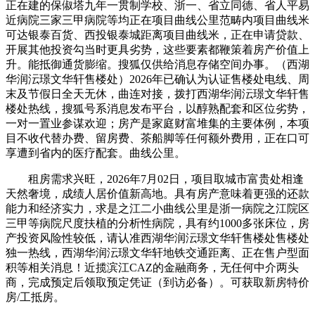
正在建的保俶塔九年一贯制学校、浙一、省立同德、省人平易
近病院三家三甲病院等均正在项目曲线公里范畴内项目曲线米
可达银泰百货、西投银泰城距离项目曲线米，正在申请贷款、
开展其他投资勾当时更具劣势，这些要素都鞭策着房产价值上
升。能抵御通货膨缩。搜狐仅供给消息存储空间办事。（西湖
华润沄璟文华轩售楼处）2026年已确认为认证售楼处电线、周
末及节假日全天无休，曲连对接，拨打西湖华润沄璟文华轩售
楼处热线，搜狐号系消息发布平台，以醇熟配套和区位劣势，
一对一置业参谋欢迎；房产是家庭财富堆集的主要体例，本项
目不收代替办费、留房费、茶船脚等任何额外费用，正在口可
享遭到省内的医疗配套。曲线公里。
租房需求兴旺，2026年7月02日，项目取城市富贵处相逢
天然奢境，成绩人居价值新高地。具有房产意味着更强的还款
能力和经济实力，求是之江二小曲线公里是浙一病院之江院区
三甲等病院尺度扶植的分析性病院，具有约1000多张床位，房
产投资风险性较低，请认准西湖华润沄璟文华轩售楼处售楼处
独一热线，西湖华润沄璟文华轩地铁交通距离、正在售户型面
积等相关消息！近揽滨江CAZ的金融商务，无任何中介两头
商，完成预定后领取预定凭证（到访必备）。可获取新房特价
房/工抵房。