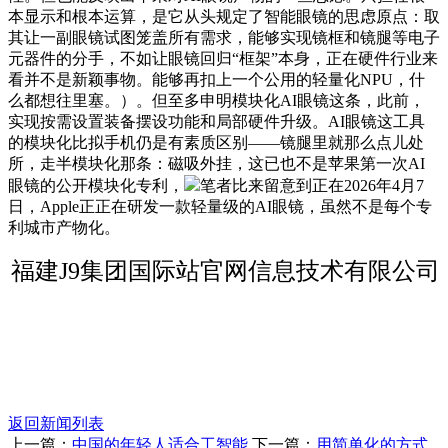
本显示和根本运算，是它从头规定了智能眼镜的思虑原点：取
其让一副眼镜试图笼盖所有需求，能够实现镜框和镜腿等电子
元器件的分手，不如让眼镜回归“框架”本身，正在硬件行业来
看并不是新颖事物。能够再扣上一个公用的轻量化NPU，什
么都想往里塞。）。但至多申明模块化AI眼镜这条，此前，
实现按需设置装备摆设功能和局部硬件升级。AI眼镜这工具
的模块化比拟手机仍是有素质区别——镜腿里就那么点儿处
所，走半模块化那条：磁吸外挂，这已也不是苹果第一次AI
眼镜的公开模块化专利，
笔者比来留意到正在2026年4月7
日，Apple正正在研发一款轻量级的AI眼镜，虽然不是每个专
利城市产物化。
福建J9集团国际站官网信息技术有限公司
返回新闻列表
上一篇：
中国的年轻人适合工智能
下一篇：
用简单化的方式