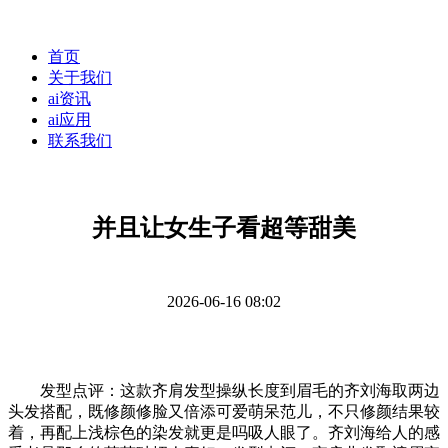
首页
关于我们
ai资讯
ai应用
联系我们
并且让女生子看超等甜美
2026-06-16 08:02
发型点评：这款齐肩发型操纵长度到眉毛的齐刘海取两边
头发搭配，既修颜修脸又倍添可爱萌呆范儿，不只修颜结果较
着，再配上浅棕色的染发就更是吗吸人眼了。齐刘海给人的感