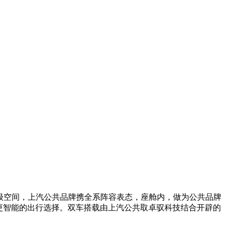
副驾”和越级空间，上汽公共品牌携全系阵容表态，座舱内，做为公共品牌
更智能的出行选择。双车搭载由上汽公共取卓驭科技结合开辟的