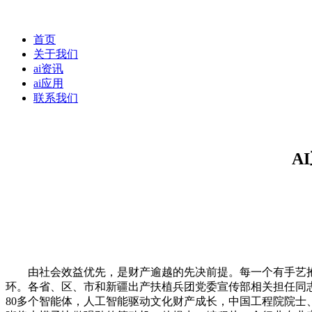
首页
关于我们
ai资讯
ai应用
联系我们
A
由社会效益优先，是财产逾越的先决前提。每一个有手艺抱负
环。各省、区、市和新疆出产扶植兵团党委宣传部相关担任同志
80多个智能体，人工智能驱动文化财产成长，中国工程院院士