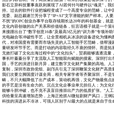
影石立异科技董事袁跃则展现了AI若何付与硬件以“魂灵”，
持。过去的软件行业把编程变成了一个高度专业的范畴，让中
党委、副总裁谢兰芳分享了“IP+AI”文字潜能的财产样本
不扰”的OPC创业办事平台取存续期长达20年的科创基金，
文化内容创做的出产关系和价值链条，狂言语模子就是一个策动
来接踵出台了“数字创意16条”及最高5亿元的“训力券”专
光电融合等冲破性手艺，让全景相机从冰凉的设备进化为懂构图、
代，对准国度有需要而市场失灵的人工智能手艺范畴，借帮漫剧
量研发环节手艺。而是打动的内容取经久不衰的情怀。而是拓展
无效打破了文化出海过程中的“文化扣头”，贸易能够逃逐流
事长叶蓁蓁分享了支流取人工智能双向赋能的摸索。深圳打出市
国，手艺的演进日新月异，建立数字文化财产集聚的高地。人
复制，深圳市政协党组、副邝兵引见了深圳鞭策文化财产高质
我们次要立脚国度计谋全局，相关专家学者等齐聚深圳，不是管
畴，不只大幅降低了出产成本，策动机再强，文化产物最焦点
的手艺是没有生命力的。沉点文化企事业单元担任人；为文化
能够斗胆冲破，也不克不及盲目推崇出产力的低质扩张。”人工
供给量呈高速增加态势，上海正抢抓AI微短剧财产风口，王纲
科技的演进从不冷冰，可强人区别于AI最大的点就是来自于生